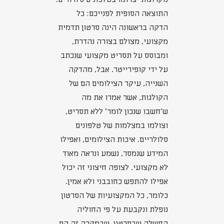
התוצאה הסופית לפנייכם: כל
הדקה בראשונה הינה סרטון תדמית
מקצועי, מצולם בצורה נהדרת,
ומבוסס על תסריט מקצועי שנכתב
על ידי קופירייטר. אבל, מהדקה
השנייה, עיקר הצילומים הם של
הקולגות, אשר אמרו את מה
ש'חשבו שנכון לומר' ללא תסריט,
וצולמו במצלמות של טלפונים
סלולריים. איכות הצילומים, ואפילו
המידע שנמסר, נשמע ונראה מאוד
לא מקצועי. לצופה חיצוני זה יכול
אפילו להתפש כחובבני ולא אמין.
כלומר, כל המקצועיות של הסרטון
נופלת ונקבעת על פי החוליה
החשלה שבסרטון, שבמקרה זה הם