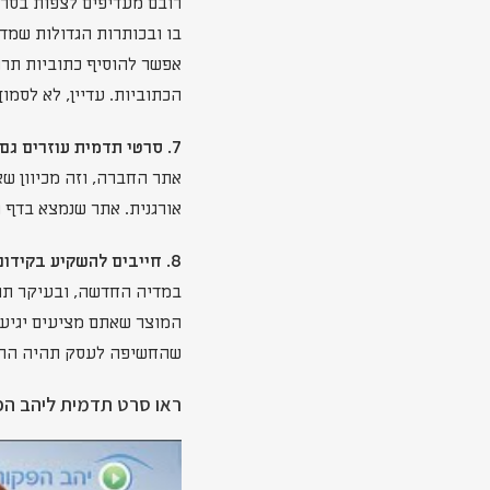
רובם מעדיפים לצפות בסרט
בו ובכותרות הגדולות שמדג
אפשר להוסיף כתוביות תרג
הכתוביות. עדיין, לא לסמוך
7. סרטי תדמית עוזרים גם בקידום אורגני
אתר החברה, וזה מכיוון ש
אורגנית. אתר שנמצא בדף 
8. חייבים להשקיע בקידום הסרטים
במדיה החדשה, ובעיקר תוך
המוצר שאתם מציעים יגיע 
שהחשיפה לעסק תהיה הרבה
ראו סרט תדמית ליהב הפקות (Showreel 2021) שהפ