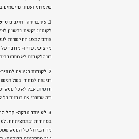
שלמדתי ואנחנו מיישמים ב
1. אין ברירה- חייבים סרטי תדמית-
לקוסמטיקאית בראשון לציון
אותם לבצע התקשרות לעסק
מקצועי. עדיין- מדובר על
כשהלקוחות לא מסתובבים אצ
2. לקוחות רגישים למחיר-
רגישות למחיר. בשל רגישו
תדמית
וזה אפשרי אם בוחנים כל 
3. לא יותר מדקה-
קהל היע
במהירות ובתמציתיות, לפח
מה הבידול של העסק שמעו
טוב מפתרונות חלופיים? הר