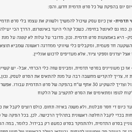
יום יום בהפקת של כל סרט תדמית חדש, והם:
אין כיום עסק שיכול להמשיך ולשווק את עצמו בלי סרט תדמית
, כמו גם לאינטל בחיפה. כשכל קהלי היעד באינטרנט, הדרך הכי יעילה 
- היא באמצעות סרט תדמית. נכון, מדובר על עלות לא קטנה על מנת 
 השקעה חד פעמית, ומקבלים כלי שיווקי ממדרגה ראשונה שמביא תוצאות
ל יצרנים וספקי ציוד, אלא מעדיפים לרכוש אונליין.
אז כן מעוניינים בסרטי תדמית, ומבינים שזה כלי הכרחי, אבל- יש קשיים
ת זו, צריך להקדיש מחשבה רבה על מנת להתאים את הסרט לעסק. נכון,
, אבל לא כל עסק יכול וצריך להשקיע 30 אחף ש"ח בהפקה של סרט התדמית עב
לקוח לגופו ומתאימים את הסרט לתקציב של הלקוח
ד כיום די חסר סבלנות, ולא משנה באיזה תחום. כולם רוצים לקבל את 
ות בכדי לקבל החלטה ראשונית בתהליך הרכישה. לכן, בכל הפקה של 
ניין בסרט התדמית, ולהתמקד בסרט כמעט רק בבידול. כלומר, במה הע
י זה בעיקר מה שמעניין לקוחות, ובוודאי בשלב הראשוני של סינון ספק