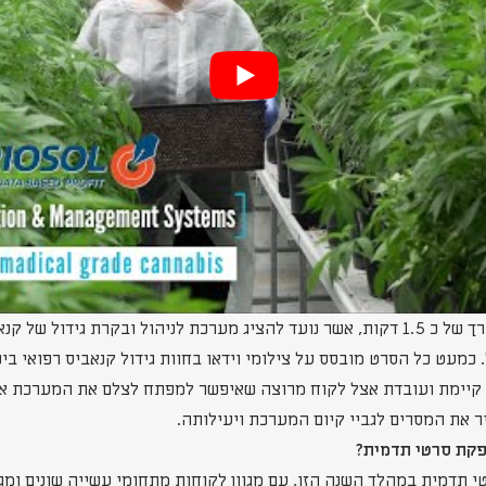
מדובר על סרט תדמית באורך של כ 1.5 דקות, אשר נועד להציג מערכת לניהול ובקרת גיד
 כמעט כל הסרט מובסס על צילומי וידאו בחוות גידול קנאביס רפואי ב
קיימת ועובדת אצל לקוח מרוצה שאיפשר למפתח לצלם את המערכת אצל
 את המסרים לגביי קיום המערכת ויעילותה.
פקת סרטי תדמית?
 תדמית במהלך השנה הזו, עם מגוון לקוחות מתחומי עשייה שונים ומגו