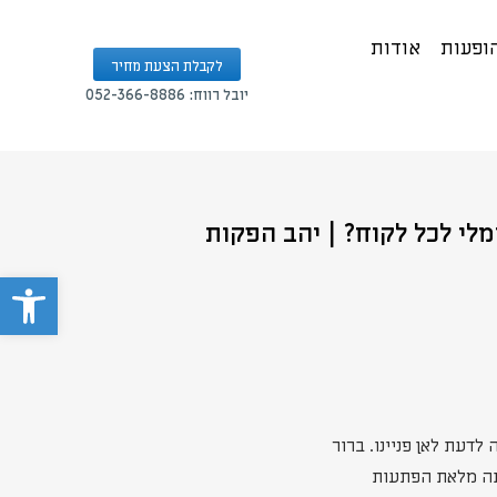
הופעות
אודות
לקבלת הצעת מחיר
יובל רווח: 052-366-8886
לי לכל לקוח? | יהב הפקות
פתח 
לדעת לאן פניינו. ברור
המשבר הכלכלי רק יעמיק, ועוד ועוד עסקים יסגרו. אבל, גם שנת 2021 הייתה מלאת הפתעות