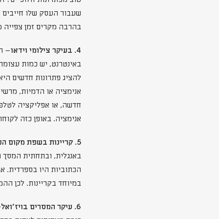
בהרבה מקרים זמן צפייה 
4. בעיקר צילומי וידאו
– הק
באינטרנט, יש כמות עצומה 
להציג פתרונות חדשים היא
אנימציה או הדמיות, מרשימ
חדשה, או אפליקציה לטלפו
אנימציה. באופן כזה לקוחו
5. קריינות בשפת מקום השיווק-
באנגלית, ובתחתית המסך ה
הכתוביות היו בספרדית. א
במיוחד בקריינות. לכן הה
6. עיקר המסרים בויז'ואל-