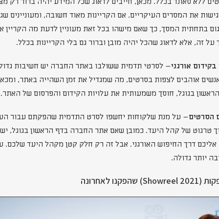
ים ללא סאונד בכלל. מכאן, חייבים לדאוג שכל המידע יהיה ברור רק מ
ישות את המסרים העיקריים. אם הקריינות מאוד חשובה, ומעוניינים שגם
ום בתחתית המסך, כך שאם מישהו בכל זאת מעוניין לדעת מה הקריין אמ
 על זה, אלא לדאוג שהכל יהיה מובן וברור גם בלי הקריינות בכלל.
– לסרטי תדמית ששולבו באתר החברה יש חשיבות גדולה 
אנשים אוהבים לצפות בסרטים, מה שמגדיל את זמן השהייה באתר, ומכא
הראשון בגוגל, חוסך משמעותית את עלויות הקידום והפרסום של האתר.
– על מנת שלקוחות יחשפו לסרט התדמית שהפקתם עבור העסק
 טרגוט של קהל היעד. כמובן שאם אתר החברה בדף הראשון בגוגל, יש
אליכם דרך החיפוש האורגני. אבל זה רק חלק קטן מקהל היעד שלכם. ע
 יותר גדולה.
קנו לאחרונה