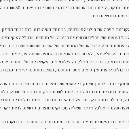
שעבור העסק שלו חייבים יותר 
ממוצע בסרטי תדמית.
ורונה הפכה את כולנו לחשדניים, במיוחד באינטרנט. כמו כמות הפייק נ
של הונאות של נוכלים שמציעים רכישה של מוצרים שבכלל לא קיימים. ל
 באמצעות צילומי וידאו של המוצרים, של אנשים שמשתמשים בהם, במק
ות ככול שלא יהיו, לא משדרות אמינות שהמוצר שמוצג אכן קיים. כמובן
נים חכמים, שוב הכי מומלץ זה צילומי מסך אקטיביים של בתוכנה או הא
ת יכולים לראות איך נראים מסכי התוכנה, ושאכן התוכנה קיימת ועובדת.
בעבר לצורך שיווק בינלאומי של מוצרים הכנו סרטי תדמית באנגלי
וספנו כתוביות תרגום של הקריינות לשפת המקום בו המוצר שווק. כלו
בל, בתכלס כמעט רק בישראל קוראים כתוביות. כמעט בכל מדינה מעדי
מלצה שלנו היא לכל מדינה שאליה משווקים מוצרים חדשים, לדאוג לקריי
כיום, רוב האנשים צופים בסרטי תדמית בסביבה רועשת, כמו מקום עבודה