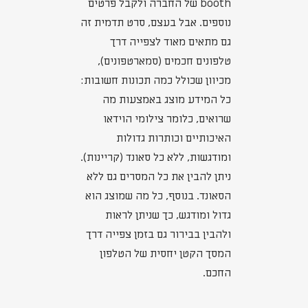
booth של החברה ולקבל פרטים
נוספים. אבל בעצם, סרט תדמית זה
גם מתאים מאוד לצפייה דרך
טלפונים חכמים (סמארטפונים),
מכיוון שכולל כמה תכונות חשובות:
כל המידע מוצג באמצעות מה
שרואים, כלומר צילומי הוידאו
האיכותיים וכותרות גדולות
ומודגשות, ללא כל סאונד (קריינות).
ניתן להבין את כל המסרים גם ללא
הסאונד. בנוסף, כל מה שמוצג הוא
גדול ומודגש, כך שניתן לראות
ולהבין בבירור גם בזמן צפייה דרך
המסך הקטן יחסית של הטלפון
החכם.