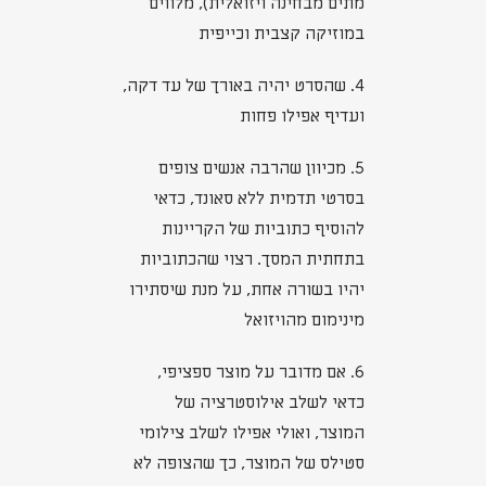
מתים מבחינה ויזואלית), מלווים
במוזיקה קצבית וכייפית
4. שהסרט יהיה באורך של עד דקה,
ועדיף אפילו פחות
5. מכיוון שהרבה אנשים צופים
בסרטי תדמית ללא סאונד, כדאי
להוסיף כתוביות של הקריינות
בתחתית המסך. רצוי שהכתוביות
יהיו בשורה אחת, על מנת שיסתירו
מינימום מהויזואל
6. אם מדובר על מוצר ספציפי,
כדאי לשלב אילוסטרציה של
המוצר, ואולי אפילו לשלב צילומי
סטילס של המוצר, כך שהצופה לא