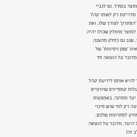
וצר בנפרד. גם לגביי
 מדוייקת רק לאותו קהל
הפתרון' לצורך שלו, ואת
למוצר מומלץ שכולו יהיה
, שוב גם כחלק מהצגה
ו 'שפן ניסיונות' של
תחילה מאזור ה 10 אלף ש"ח, כך ששוב מדובר על הוצאה חד
 להיא אותם לידיעת קהל
לות קמפיינים שיווקיים
 יעד ממוקד, באמצעות
עה רק למי שיש סיכוי
ודע לפתרונות שלכם,
 היעד, מדובר על הוצאה
ב זה!