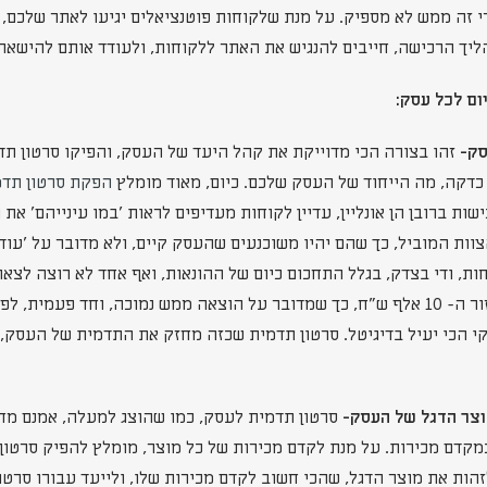
 זה ממש לא מספיק. על מנת שלקוחות פוטנציאלים יגיעו לאתר שלכם, יש
יך הרכישה, חייבים להנגיש את האתר ללקוחות, ולעודד אותם להישאר
ום לכל עסק:
זהו בצורה הכי מדוייקת את קהל היעד של העסק, והפיקו סרטון ת
ך כדקה, מה הייחוד של העסק שלכם. כיום, מאוד מומלץ
הפקת סרטון תדמ
ישות ברובן הן אונליין, עדיין לקוחות מעדיפים לראות 'במו עינייהם' 
וות המוביל, כך שהם יהיו משוכנעים שהעסק קיים, ולא מדובר על 'עוד
ת, ודי בצדק, בגלל התחכום כיום של ההונאות, ואף אחד לא רוצה לצא
סרטון תדמית מתחילה מאזור ה- 10 אלף ש"ח, כך שמדובר על הוצאה ממש נמוכה, וחד פע
י הכי יעיל בדיגיטל. סרטון תדמית שכזה מחזק את התדמית של העסק,
סרטון תדמית לעסק, כמו שהוצג למעלה, אמנם מ
דם מכירות. על מנת לקדם מכירות של כל מוצר, מומלץ להפיק סרטון 
לזהות את מוצר הדגל, שהכי חשוב לקדם מכירות שלו, ולייעד עבורו סרט