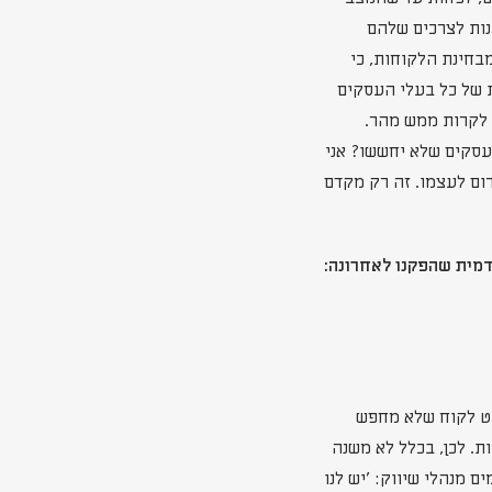
נות לצרכים שלהם
מבחינת הלקוחות, כי
ות של כל בעלי העסקים
 לקרות ממש מהר.
עסקים שלא יחששו? אני
רום לעצמו. זה רק מקדם
דמית שהפקנו לאחרונה:
nice to  עבור כל סוג עסק, אלא כמעט must have! אין כמעט לקוח שלא מחפש
ת. לכן, בכלל לא משנה
 מנהלי שיווק: 'יש לנו