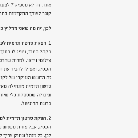
אתר, זה לא מספיק'? לצערי
קשר לצורך התקדמות בתהל
לכן, זה מה שאני ממליץ כי
1. הפקת סרטון תדמית לעסק-
בקהל היעד, ויציג לו בתו
צילומי וידאו. למרות שהרכ
העסק, ואפילו להכיר את הצ
זה החשש העיקרי של לקוחו
שיכולה שמספקת כלי שיווק
ברשת הדיגיטל.
2. הפקת סרטון תדמית למוצר הדגל של העסק-
העסק, אבל פחות משמש כמק
לכן, כל מנהל שיווק צריך 