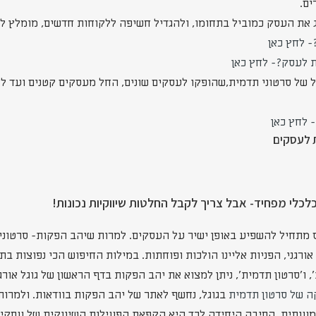
ים.
ג את העסק כמוביל בתחומו, ולהגדיל חשיפה ללקוחות חדשים, מומלץ ל
- לחץ כאן
ת לעסק?- לחץ כאן
ל של סרטוני תדמית,שהופקו לעסקים שונים, החל מעסקים קטנים ועד לח
 לחץ כאן
ת לעסקים
לכלי מפחיד- אבל צריך לקבל החלטות שיווקיות נכונות!
 מתחיל להשפיע באופן ישיר על העסקים. למרות שיהב הפקות- סרטוני
אורגני, הפניות אליינו הולכות ופוחתות. במילות החיפוש הכי נפוצות ב
 ו'סרטון תדמית', ניתן למצוא את יהב הפקות בדף הראשון של גוגל אורגנ
 של סרטון תדמית
בגוגל, נחשף לאתר של יהב הפקות בוודאות. ולמרות ז
שמעותית. הסיבה היחידה לכך היא הקפאת הפעילות השיווקית של עסקי