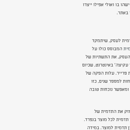
הו בו ואולי אפילו ייצרו
 באתר.
דמית לעסק, שיתמקד
ית
המבוסס כולו על
את העסק, את התשתיות של
 עקיצה' באינטרנט, שכיום
ת פרייר. עלות הפקה של
מית, לפחות למספר שנים, כזו
 ומאפשר נוכחות טובה
חזק את התדמית של
תדמית לכל מוצר בנפרד.
ון תדמית למוצר. במידה