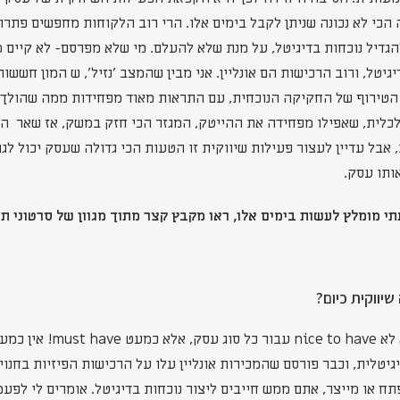
 הכי לא נכונה שניתן לקבל בימים אלו. הרי רוב הלקוחות מחפשים פתרו
להגדיל נוכחות בדיגיטל, על מנת שלא להעלם. מי שלא מפרסם- לא קיים 
יטל, ורוב הרכישות הם אונליין. אני מבין שהמצב 'נזיל', ש המון חשש
 הטירוף של החקיקה הנוכחית, עם התראות מאוד מפחידות ממה שהולך
כלית, שאפילו מפחידה את ההייטק, המגזר הכי חזק במשק, אז שאר ה
אבל עדיין לעצור פעילות שיווקית זו הטעות הכי גדולה שעסק יכול לג
ותו עסק.
תי מומלץ לעשות בימים אלו, ראו מקבץ קצר מתוך מגוון של סרטוני ת
שיווקית כיום?
הנוכחות כיום בדיגיטל היא לא have
יטלית, וכבר פורסם שהמכירות אונליין עלו על הרכישות הפיזיות בחנויו
או מייצר, אתם ממש חייבים ליצור נוכחות בדיגיטל. אומרים לי לפעמים