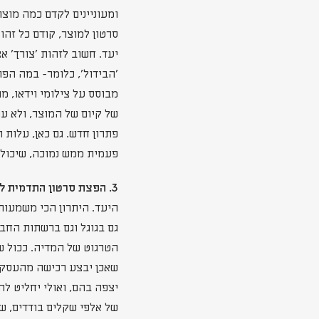
ומעוניינים לקדם כמה מוצר
סרטון למוצר, קודם כל זה
יעד. חשוב לזהות 'צורך' א
'הבידול', כלומר- במה הפ
מבוסס על צילומי וידאו, 
של קיום של המוצר, ולא עו
פעמית ממש נמוכה, שיכול
3. הפצת סרטון התדמית לקהל היעד-
היעד. היתרון הכי משמעותי
גם בגוגל וגם ברשתות החב
הטרגוט של המדיה. ככול שה
שאכן יבצע רכישה מהעסק. 
יצפה בהם, ואולי יחליט ל
של אלפי שקלים בודדים, ש