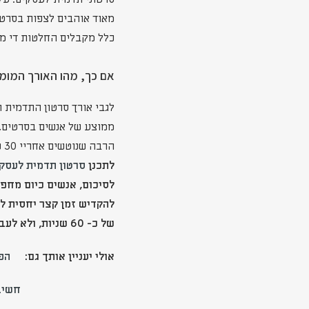
מאוד אוהבים לצפות בסרטי
כלל מקבלים החלטות די מ
אם כך, מהו האורך המומ
לגבי אורך סרטון התדמית המ
הרבה שנוטשים אחריי 30 שניות, כך שהממוצע הוא כ 45 שניות. לכן, ההמלצה שלנו היא:
לתכנן
סרטון תדמית לעסק
לסיכום, אנשים כיום מחפש
להקדיש זמן קצר יחסית לכ
של כ- 60 שניות, ולא לעבור את ה- 90 שניות.
אולי יעניין אותך גם:
הפ
חשיב