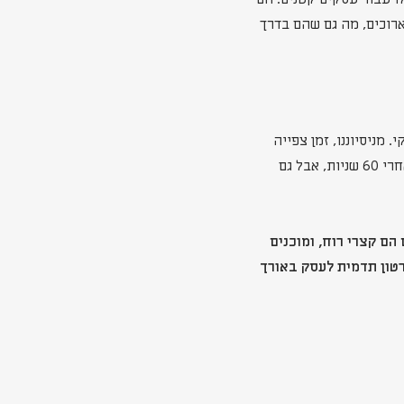
ארוכים, מה גם שהם בדרך
 מניסיוננו, זמן צפייה
ממוצע של אנשים בסרטים, נע בסביבות ה 45 שניות. כלומר, יש הרבה אנשים שנוטשים את הסרט אחרי 60 שניות, אבל גם
ם קצרי רוח, ומוכנים
רטון תדמית לעסק באורך