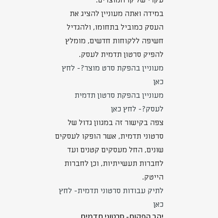
עקרי של קו המוצרים.
במידה ואתה מעוניין להציג את
העסק כמוביל בתחומו, ולהגדיל
חשיפה ללקוחות חדשים, מומלץ
להפיק סרטון תדמית לעסק.
מעוניין בהפקת סרט מוצר?- לחץ
כאן
מעוניין בהפקת סרטון תדמית
לעסק?- לחץ כאן
צפה בקישור זה במגוון גדול של
סרטוני תדמית, אשר הופקו לעסקים
שונים, החל מעסקים קטנים ועד
לחברות תעשייתיות, וכן לחברות
הייטק.
לתיק עבודות סרטוני תדמית- לחץ
כאן
יהב הפקות- סרטוני תדמית