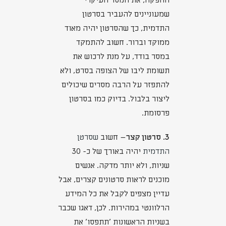
ההפקה, את המסר העיקרי
שמעוניינים להעביר בסרטון
התדמית, כך שהסרטון יהיה מאוד
ממוקד וברור. חשוב להתמקד
במסר בודד, על מנת לרכוש את
תשומת ליבו של הצופה בסרט, ולא
להתפזר על הרבה מסרים שיכולים
ליצור בלבול. בדיוק כמו בסרטון
פרסומת.
3. סרטון קצר
– חשוב
שסרטן
התדמית
יהיה באורך של כ- 30
שניות, ולא יותר מדקה. אנשים
מוכנים לראות סרטונים קצרים, אבל
עדיין מצפים לקבל את כל המידע
הרלוונטי במהירות. לכן, דאגו שכבר
בשניות הראשונות 'תתפסו' את