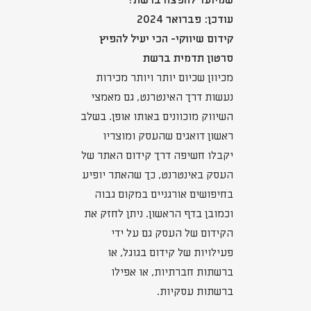
שמיועד להפצה ברשת?
עודכן: פברואר 2024
קידום שיווקי- הכי יעיל להפיץ
סרטון תדמית ברשת
מכיוון שכיום יותר ויותר מכירות
נעשות דרך האינטרנט, גם מאמצי
השיווק מוכוונים באותו אופן. בשלב
ראשון דואגים שהעסק ומוצריו
יקבלו חשיפה דרך קידום האתר של
העסק באינטרנט, כך שהאתר יופיע
בחיפושים אורגניים במקום גבוה
וכמובן בדף הראשון. ניתן לחזק את
הקידום של העסק גם על ידי
פעילויות של קידום בגוגל, או
ברשתות חברתיות, או אפילו
ברשתות עסקיות.