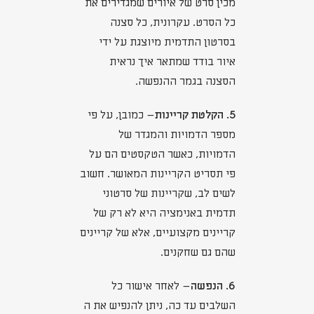
מכין סרט של איורים שמגדירים את
כל הסרט. עקרונית, כל סצנה
בסרטון התדמית מיוצגת על ידי
איור בודד שמתאר איך נראית
הסצנה בגמר ההנפשה.
5. הקלטת קריינות
– כמובן, על פי
מספר הדמויות והמגדר של
הדמויות, כאשר הטקסטים הם על
פי תסריט הקריינות המאושר. חשוב
לשים לב, שקריינות של סרטוני
תדמית באנימציה היא לא רק של
קריינים מקצועיים, אלא של קריינים
שהם גם שחקנים.
6. הנפשה
– לאחר אישור כל
השלבים עד כה, ניתן להנפיש את ה