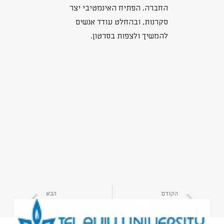
החברה. הפתיח האינמטיבי יצר
סקרנות, ובהחלט עודד אנשים
להמשיך ולצפות בסרטון.
הקודם
הבא
סרטוני תדמית- פשטות היא שם המשחק! | קרא כאן איך להפיק סרטון תדמית פשוט ומקצועי | יהב הפקות
איך יראו סרטוני התדמית בשנת 2022? | קראו כאן המלצות להפקת סרטון תדמית מותאם לשנת 2022 | יהב הפקות