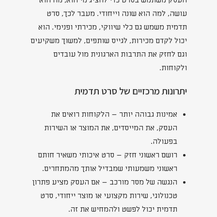
העסק משתמש בסרט כדי להציג מי הוא, מה הוא
עושה, למה הוא שונה וייחודי. מעבר לכך, סרט
תדמית משמש גם כלי שיווקי, מכירתי ופנימי. הוא
יכול לקדם מכירות, לגייס שותפים, למשוך משקיעים
וגם לחזק את התרבות הארגונית מול עובדים
ולקוחות.
יתרונות מרכזיים של סרט תדמית
אמינות גבוהה יותר – הלקוחות רואים את
העסק, את המייסדים, את המוצר או השירות
בפעולה.
רושם ראשוני חזק – סרט איכותי משאיר חותם
ראשוני משמעותי שמבדיל אותך מהמתחרים.
הנגשה של מסר מורכב – אם העסק מציע פתרון
טכנולוגי, שירות מקצועי או מוצר ייחודי, סרט
תדמית יכול לפשט ולהמחיש את זה.