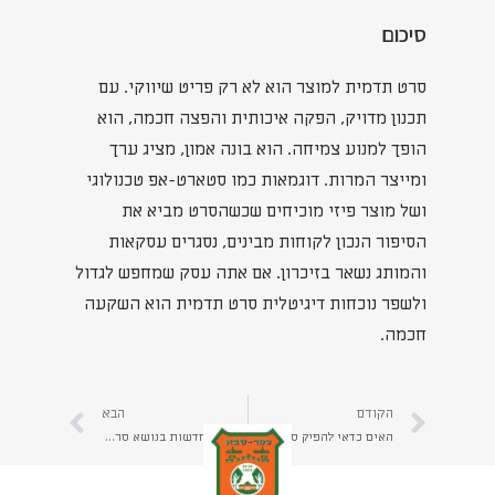
סיכום
סרט תדמית למוצר הוא לא רק פריט שיווקי. עם
תכנון מדויק, הפקה איכותית והפצה חכמה, הוא
הופך למנוע צמיחה. הוא בונה אמון, מציג ערך
ומייצר המרות. דוגמאות כמו סטארט-אפ טכנולוגי
ושל מוצר פיזי מוכיחים שכשהסרט מביא את
הסיפור הנכון לקוחות מבינים, נסגרים עסקאות
והמותג נשאר בזיכרון. אם אתה עסק שמחפש לגדול
ולשפר נוכחות דיגיטלית סרט תדמית הוא השקעה
חכמה.
הקודם
הבא
האים כדאי להפיק סרט מוצר באנימציה? חד משמעית- לא!
תובנות חדשות בנושא סרטון תדמית