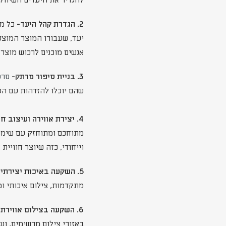
להגדיר את היעדים השיווק
2. הגדרת קהל היעד-
כל מו
יעד, שעבורו המוצר המוצע 
אנשים מוכנים לרכוש מוצר 
3. בניית סיפור מרתק-
סרט
שהם יוכלו להזדהות עם הע
4. יצירת אווירה ועיצוב חזותי מושקע-
מתוחכם ומתוחזק עם שימוש
וייחודי, כזה שיוצר חוויי
5. השקעה באיכות יצירתית
מתקדמות, צילום איכותי ומ
6. השקעה בצילום אווירתי-
באזורי צילום מרשימים, ו