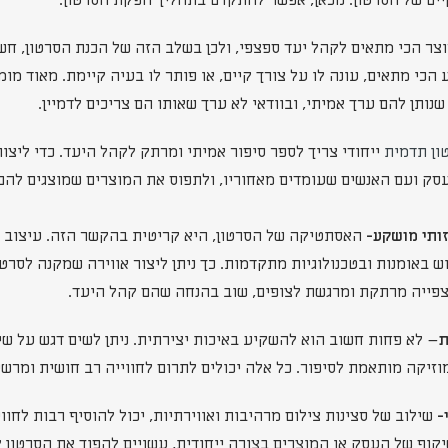
יים של הסרטון. מכאן, אפשר להתקדם בתהליך הפקת הסרטון.
צר הכי מתאים לקהל יעד ספצפי, ולכן בשלב הזה של הכנת הסרטון, חש
הכי מתאים, עונה לו על צורך קיים, או פותר לו בעיה קיימת. מאוד מו
שנותן להם ערך אמיתי, ובוודאי לא ערך שאותו הם צריכים לדמיין.
ון תדמית
ייחודי צריך לספר סיפור אמיתי ומרתק לקהל היעד. כדי ליצו
סק ועם האנשים שעומדים מאחוריו, ולתפוס את המוצרים שמוצגים להם כ
האסתטיקה של הסרטון, היא קריטית בהקשר הזה. עיצוב ה
 באומנות ובטכנולוגיות מתקדמות. כך ניתן ליצור אווירה שמקנה לסרט
ת צפייה מרתקת ומרגשת לצופים, שוב בהנחה שהם קהל היעד.
– לא פחות חשוב הוא להשקיע באיכות יצירתית. ניתן לשים דגש על ש
וזיקה מותאמת לסיפור. כל אלה יכולים לתרום לחווייה רב חושית ומרשי
שילוב של סצינות צילום מרהיבות ואווירתיות, יכול להוסיף רבות לחוו
שיקוף של העסק או המוצרים בצורה ייחודית, עשויים להפוך את הסרטון 