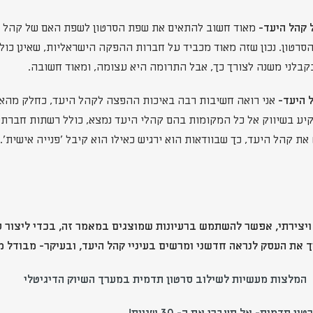
מאוד חשוב להתאים את שפת הסרטון לשפת האם של קהל היע
סרטון. נכון שזה מאוד מכביד על חברות ההפקה הישראליות, שאינן כולל
בקבלני משנה לצורך כך, אבל התרומה היא עצומה, ומאוד חשובה.
אני רואה חשיבות רבה באיכות ההפצה לקהל היעד, כחלק מהאי
יע בשיווק אל כל המקומות בהם קהלי היעד נמצא, כולל רשתות חברתיו
את קהל היעד, כך שבוודאות הוא ירגיש כאילו הוא קיבל 'פנייה אישית
 ויצירתי, אפשר להשתמש ברעיונות שמוצגים במאמר זה, בכדי ליצור 
ך את העסק לנראה חדשני ומרשים בעיניי קהל היעד, ובעיקר- מבודל 
:
המלצות מעשיות לשילוב סרטון תדמית במערך השיוק הדיגיטלי