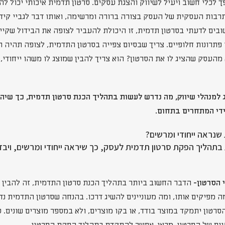
 לכלי חשוב ויעיל לשיווק והצגת עסקים. סרטון תדמית איכותי יכול ל
בות העסקית של העסק בצורה ברורה ומרשימה, ואותו דבר לגביי קיד
ובים לדעתי בסרטון תדמית, זו היכולת להעביר לצופה את הבידול שקיי
 פתרונות חלופיים. צריך שבסיום צפייה בסרטון התדמית, לצופה תהיה 
מהעסק שהציג לו את הסרטון? הוא צריך להבין שמוצג לו משהו ייחודי, 
למנהלי שיווק, מה נדרש לעשות בתהליך הכנת סרטון תדמית, כך שיהיה
ידי המתחרים בתחום.
 שנראה ייחודי ומרשים?
בתהליך הפקת סרטון תדמית לעסק, כך שיראה ייחודי ומרשים, ויב
הדבר החשוב ביותר בתהליך הכנת סרטון התדמית, זה להבין ו
ה מפיקים אותו, ומה מעוניינים להשיג דרכו. בהנחה שסרטון התדמית נד
רטון יתמקד במוצר בודד, או בקו מוצרים, ולא במספר מוצרים שונים. ע