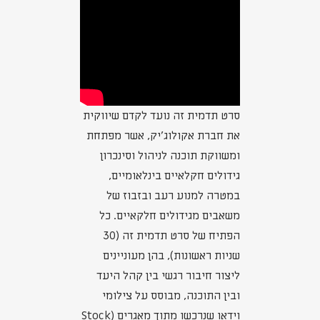
סרט תדמית זה נועד לקדם שיווקית
את חברת אקולוג'יק, אשר מפתחת
ומשווקת תוכנה לניהול וסינכרון
גידולים חקלאיים בינלאומיים,
במטרה למנוע רעב ובזבוז של
משאבים מגידולים חלקאיים. כל
הפתיח של סרט תדמית זה (30
שניות ראשונות), בהן מעוניינים
ליצור חיבור רגשי בין קהל היעד
ובין התוכנה, מבוסס על צילומי
וידאו שנרכשו מתוך מאגרים (Stock