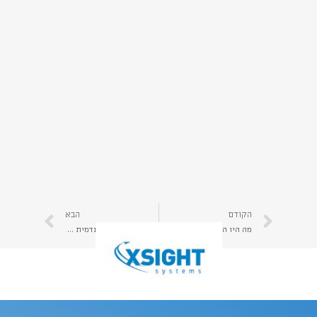
הקודם
הבא
מה היו האתגרים העיקריים בהפקת סרטי התדמית של בנייני האומה? | קראו כאן עוד בנושא | יהב הפקות
מה מיוחד בסרט התדמית של LoveIsrael? | קראו כאן על סרטי תדמית שמעוררים רגש | יהב הפקות