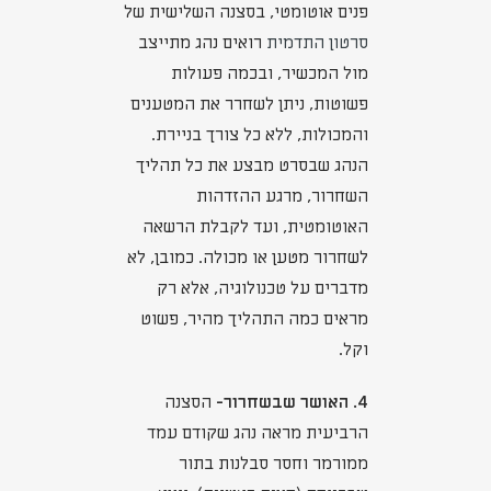
פנים אוטומטי, בסצנה השלישית של
סרטון התדמית
רואים נהג מתייצב
מול המכשיר, ובכמה פעולות
פשוטות, ניתן לשחרר את המטענים
והמכולות, ללא כל צורך בניירת.
הנהג שבסרט מבצע את כל תהליך
השחרור, מרגע ההזדהות
האוטומטית, ועד לקבלת הרשאה
לשחרור מטען או מכולה. כמובן, לא
מדברים על טכנולוגיה, אלא רק
מראים כמה התהליך מהיר, פשוט
וקל.
4. האושר שבשחרור-
הסצנה
הרביעית מראה נהג שקודם עמד
ממורמר וחסר סבלנות בתור