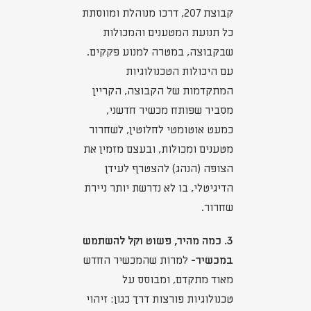
קבוצת 207, דרכו מנוהלת ומווסתת
כל תנועת המטענים והמכולות
שבקבוצה, במטרה למנוע פקקים.
עם היכולות הטכנולוגיות
המתקדמות של הקבוצה, הקריין
מסביר שפותח מכשיר חדשני,
כמעט אוטומטי לחלוטין, לשחרור
מטענים ומכולות, ובעצם מזמין את
הצופה (הנהג) להצטרף לעידן
הדיגיטלי, בו לא נדרשת יותר ניירת
שחרור.
3. כמה מהיר, פשוט וקל להשתמש
במכשיר-
למרות שהמכשיר החדש
מאוד מתקדם, ומבוסס על
טכנולוגיות פורצות דרך כגון: זיהוי