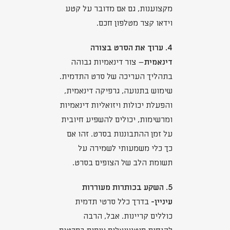
מקצוענות, גם אם מדובר על קטע
וידאו קצר מטלפון חכם.
4. ערוך את הסרט בצורה
דינאמית
– צור דינאמיות גבוהה
בתהליך העריכה של סרט התדמית.
שימוש בתנועה, גרפיקה דינאמית,
והפעלת יכולות ויזואליות דינאמיות
ומרשימות, יכולים להשפיע חיובית
על זמן ההתבוננות בסרט. זהו אם
כך כלי משמעותי לשמירה על
תשומת הלב של הצופים בסרט.
5. השקע בכותרות מעוררות
עיניין-
בדרך כלל סרטי תדמית
כוללים קריינות. אבל, הרבה