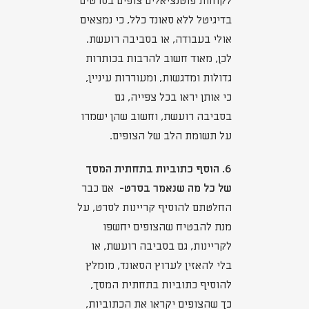
לקוחות פוטנציאלים צופים בסרטים
בדיגיטל ללא סאונד כלל, כי נמצאים
אולי בעבודה, או בסביבה רועשת.
לכן, מאוד חשוב להרבות בכותרות
גדולות ומדגשות, ומעוררות עיניין,
כי אותן יראו בכל צפייה, גם
בסביבה רועשת, וחשוב שהן ישמרו
על תשומת הלב של הצופים.
6. הוסף כתוביות בתחתית המסך
של כל מה שנאמר בסרט-
אם כבר
החלטתם להוסיף קריינות לסרט, על
מנת להבטיח שהצופים יחשפו
לקריינות, גם בסביבה רועשת, או
בלי להאזין לערוץ הסאונד, מומלץ
להוסיף כתוביות בתחתית המסך,
כך שהצופים יקראו את הכתוביות,