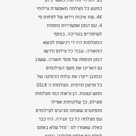
בצילום הייתה HD, כאשר כיום
כמעט כל מצלמה מאפשרת צילומי
4K, שזו איכות וידאו של לפחות פי
4, עם המון אפשרויות נוספות
לשיפורים בעריכה. בנוסף
המצלמות היו די רגישות לנושא
התאורה. עבור כל צילום נדרשו
המון תוספת של פנסי תאורה, ששוב
גם האריכו את משך הצילומים
וכמובן ייקרו את עלות ההפקה של
כל סרטון תדמית. מצלמות ה DSLR
ממש קטנות. הן נראות כמו מצלמות
סטילס, כך שלקוחות אפילו
מופתעים שאנחנו מגיעים לצילומים
עם מצלמה כל כך זעירה. היו כבר
כאלה שאמרו לנו: 'מזל שלא באתם