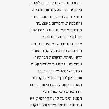
באמצעות משלוח קישורים לאתר.
כיום, זה כבר עסק חדש לחלוטין.
החדירה של הרשתות החברתיות
והעסקיות, והקידום באמצעות
מודעות ממומנות בגוגל (Pay Per
Click) יצרו עולם חדש של
אפשרויות שיווק באמצעות סרטון
התדמית. ניתן כיום להעלות אותו
לדפי נחיתה, לרשתות חברתיות
ועסקיות, ולפעולות רי-צשרקטינג
(Re-Marketing) ברשת, כך
שהסרטון 'רודף' אחריי הלקוחות,
ומעודד אותם לבצע רכישה. כמובן
זה השפיע משמעותית על
המאפיינים של סרטון התדמית, לא
עוד סרט תדמית מקיף של 3 דקות