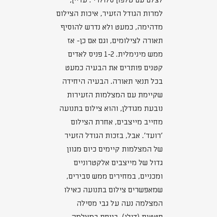
לצלם עם טלפון סלולרי'. עדיין,
למרות הגודל הזעיר, איכות הצילום
מדהימה, כמעט ולא נדרש להוסיף
תאורה לצילומים, וגם אם כן- אז
ממש מינימלית. 1-2 פניס לאדים
קטנים פותרים את הבעיה כמעט
בכל תנאי תאורה. הבעיה היחידה
שקיימת עם המצלמות הזעירות
נובעת מגודלן, והוא צילום בתנועה
מחייב מייצבים, אחרת הצילום
'רועד'. אבל, בזכות הגודל הזעיר
של המצלמות קיימים כיום מגוון
גדול של מייצבים אלקטרוניים
ומכניים, במחירים ממש סבירים,
שמאפשרים צילום בתנועה כאילו
המצלמה נעה על גבי מסילה